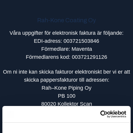
Rah-Kone Coating Oy
Våra uppgifter för elektronisk faktura är följande:
EDI-adress: 003721503846
Förmedlare: Maventa
Förmedlarens kod: 003721291126
Om ni inte kan skicka fakturor elektroniskt ber vi er att
skicka pappersfakturor till adressen:
Rah–Kone Piping Oy
PB 100
80020 Kollektor Scan
Kontakt Rah-Kone Coating Oy
Kauppakuja 3