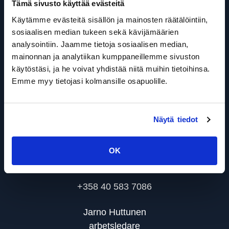
FI-94450 Keminmaa
Tämä sivusto käyttää evästeitä
FO-nummer: 2150384-6
Käytämme evästeitä sisällön ja mainosten räätälöintiin,
sosiaalisen median tukeen sekä kävijämäärien
analysointiin. Jaamme tietoja sosiaalisen median,
Kontakta oss
mainonnan ja analytiikan kumppaneillemme sivuston
Rah-Kone Coating Oy
käytöstäsi, ja he voivat yhdistää niitä muihin tietoihinsa.
Emme myy tietojasi kolmansille osapuolille.
Kauppakuja 3
94450 Keminmaa
Näytä tiedot
FO-nummer: 2150384-6
Markus Rahkonen
OK
Verkställande direktör
+358 40 583 7086
Jarno Huttunen
arbetsledare