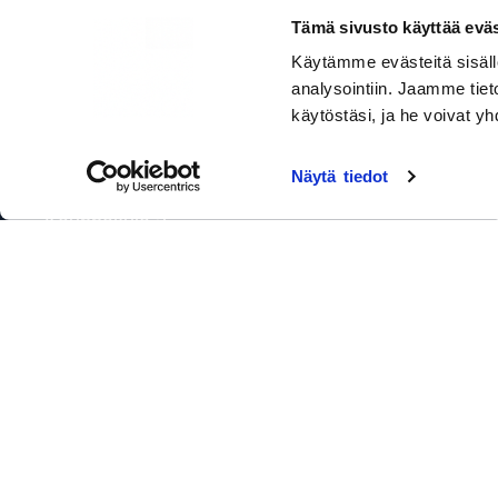
Om ni inte kan skicka fakturor elektroniskt ber vi
Tämä sivusto käyttää eväs
er att skicka pappersfakturor till adressen:
Käytämme evästeitä sisällö
Rah–Kone Piping Oy
analysointiin. Jaamme tie
PB 100
käytöstäsi, ja he voivat yh
80020 Kollektor Scan
Näytä tiedot
Kontakt Rah-Kone Coating Oy
Kauppakuja 3
FI-94450 Keminmaa
FO-nummer: 2150384-6
© 2025 Rah-Kone Coating Oy