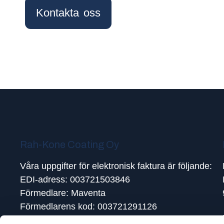
Kontakta oss
Rah-Kone Coating Oy
Våra uppgifter för elektronisk faktura är följande:
EDI-adress: 003721503846
Förmedlare: Maventa
Förmedlarens kod: 003721291126