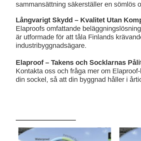
sammansättning säkerställer en sömlös o
Långvarigt Skydd – Kvalitet Utan Ko
Elaproofs omfattande beläggningslösninga
är utformade för att tåla Finlands krävand
industribyggnadsägare.
Elaproof – Takens och Socklarnas Påli
Kontakta oss och fråga mer om Elaproof-belä
din sockel, så att din byggnad håller i årt