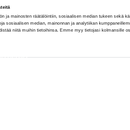
teitä
Markus Rahkonen
n ja mainosten räätälöintiin, sosiaalisen median tukeen sekä k
Verkställande direktör
toja sosiaalisen median, mainonnan ja analytiikan kumppaneille
distää niitä muihin tietoihinsa. Emme myy tietojasi kolmansille os
+358 40 583 7086
Jarno Huttunen
arbetsledare
+358 400 944 632