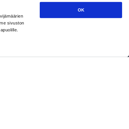
OK
ävijämäärien
mme sivuston
apuolille.
Cookies