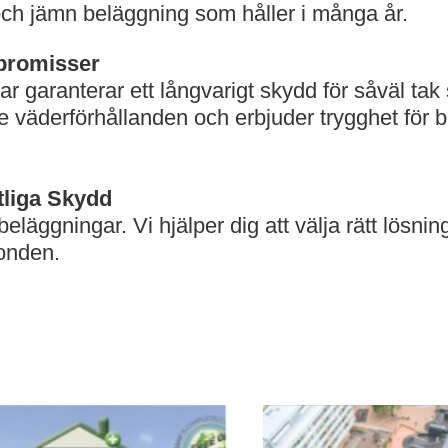
ch jämn beläggning som håller i många år.
mpromisser
r garanterar ett långvarigt skydd för såväl ta
e väderförhållanden och erbjuder trygghet för b
tliga Skydd
ggningar. Vi hjälper dig att välja rätt lösning f
ionden.