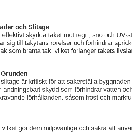
äder och Slitage
t effektivt skydda taket mot regn, snö och UV-s
r sig till takytans rörelser och förhindrar spric
a tak som branta tak, vilket förlänger takets liv
r Grunden
itage är kritiskt för att säkerställa byggnaden
h andningsbart skydd som förhindrar vatten och f
krävande förhållanden, såsom frost och markfu
vilket gör dem miljövänliga och säkra att använ