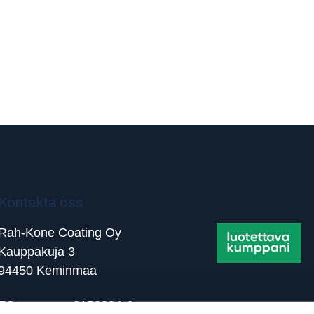
Kontakta oss
Rah-Kone Coating Oy
Kauppakuja 3
94450 Keminmaa
FO-nummer: 2150384-6