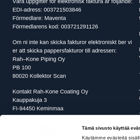
Våra uppgifter för elektronisk faktura är följande:
EDI-adress: 003721503846
Förmedlare: Maventa
Förmedlarens kod: 003721291126
Om ni inte kan skicka fakturor elektroniskt ber vi
er att skicka pappersfakturor till adressen:
Rah–Kone Piping Oy
PB 100
80020 Kollektor Scan
Kontakt Rah-Kone Coating Oy
Kauppakuja 3
FI-94450 Keminmaa
FO-nummer: 2150384-6
Tämä sivusto käyttää eväs
Käytämme evästeitä sisällö