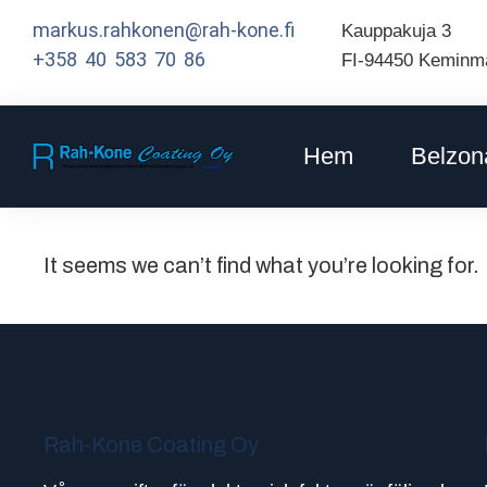
markus.rahkonen@rah-kone.fi
Kauppakuja 3
+358 40 583 70 86
FI-94450 Keminm
Hem
Belzon
It seems we can’t find what you’re looking for.
Rah-Kone Coating Oy