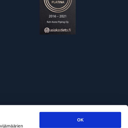
OK
ävijämäärien