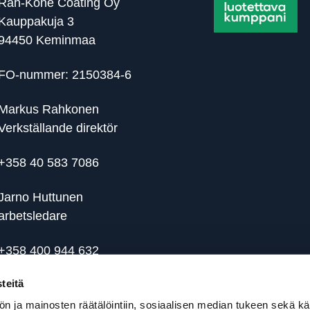
Rah-Kone Coating Oy
Kauppakuja 3
94450 Keminmaa
FO-nummer: 2150384-6
Markus Rahkonen
Verkställande direktör
+358 40 583 7086
Jarno Huttunen
arbetsledare
+358 400 944 632
teitä
n ja mainosten räätälöintiin, sosiaalisen median tukeen sekä k